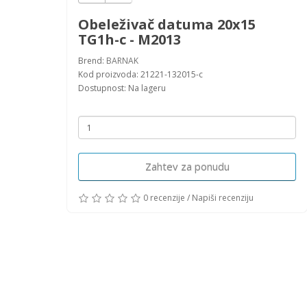
Obeleživač datuma 20x15
TG1h-c - M2013
Brend:
BARNAK
Kod proizvoda: 21221-132015-c
Dostupnost: Na lageru
Zahtev za ponudu
0 recenzije
/
Napiši recenziju