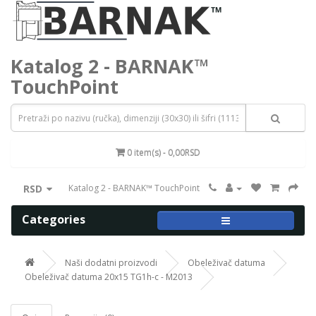
Katalog 2 - BARNAK™
TouchPoint
0 item(s) - 0,00RSD
RSD
Katalog 2 - BARNAK™ TouchPoint
Categories
Naši dodatni proizvodi
Obeleživač datuma
Obeleživač datuma 20x15 TG1h-c - M2013