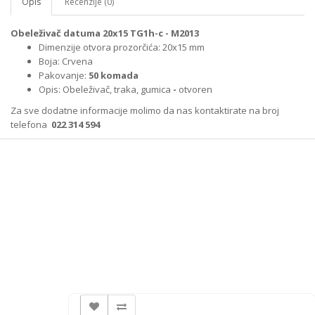
Opis
Recenzije (0)
Obeleživač datuma 20x15 TG1h-c - M2013
Dimenzije otvora prozorčića: 20x15 mm
Boja: Crvena
Pakovanje:
50 komada
Opis: Obeleživač, traka, gumica
-
otvoren
Za sve dodatne informacije molimo da nas kontaktirate na broj
telefona
022 314 594