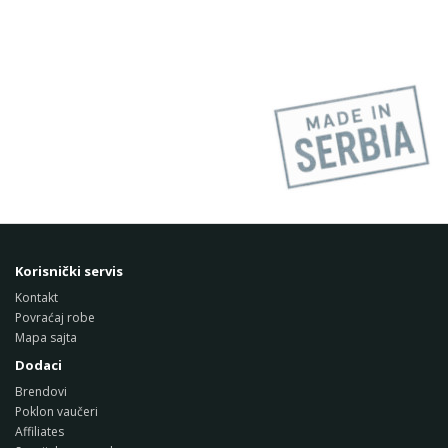
Korisnički servis
Kontakt
Povraćaj robe
Mapa sajta
Dodaci
Brendovi
Poklon vaučeri
Affiliates