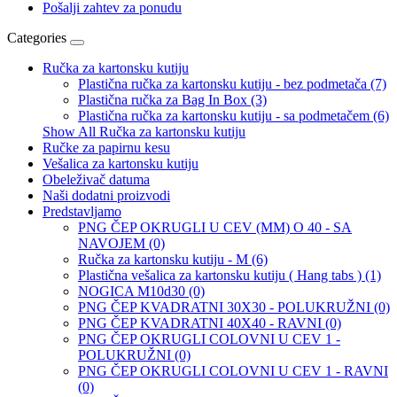
Pošalji zahtev za ponudu
Categories
Ručka za kartonsku kutiju
Plastična ručka za kartonsku kutiju - bez podmetača (7)
Plastična ručka za Bag In Box (3)
Plastična ručka za kartonsku kutiju - sa podmetačem (6)
Show All Ručka za kartonsku kutiju
Ručke za papirnu kesu
Vešalica za kartonsku kutiju
Obeleživač datuma
Naši dodatni proizvodi
Predstavljamo
PNG ČEP OKRUGLI U CEV (MM) O 40 - SA
NAVOJEM (0)
Ručka za kartonsku kutiju - M (6)
Plastična vešalica za kartonsku kutiju ( Hang tabs ) (1)
NOGICA M10d30 (0)
PNG ČEP KVADRATNI 30X30 - POLUKRUŽNI (0)
PNG ČEP KVADRATNI 40X40 - RAVNI (0)
PNG ČEP OKRUGLI COLOVNI U CEV 1 -
POLUKRUŽNI (0)
PNG ČEP OKRUGLI COLOVNI U CEV 1 - RAVNI
(0)