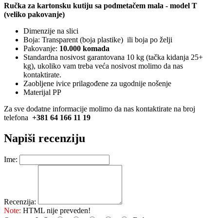
Ručka za kartonsku kutiju sa podmetačem mala - model T
(veliko pakovanje)
Dimenzije na slici
Boja: Transparent (boja plastike) ili boja po želji
Pakovanje:
10.000 komada
Standardna nosivost garantovana 10 kg (tačka kidanja 25+
kg), ukoliko vam treba veća nosivost molimo da nas
kontaktirate.
Zaobljene ivice prilagođene za ugodnije nošenje
Materijal PP
Za sve dodatne informacije molimo da nas kontaktirate na broj
telefona
+381 64 166 11 19
Napiši recenziju
Ime:
Recenzija:
Note:
HTML nije preveden!