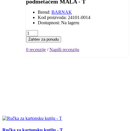
podmetačem MALA - T
Brend:
BARNAK
Kod proizvoda: 24101-0014
Dostupnost: Na lageru
Zahtev za ponudu
0 recenzije
/
Napiši recenziju
Ručka za kartonsku kutiju - T