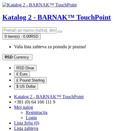
Katalog 2 - BARNAK™ TouchPoint
0 item(s) - 0,00RSD
Vaša lista zahteva za ponudu je prazna!
RSD
Currency
RSD Dinar
€ Euro
£ Pound Sterling
$ US Dollar
Katalog 2 - BARNAK™ TouchPoint
+381 (0) 64 166 111 9
Moj nalog
Registracija
Login
Lista želja (0)
Lista zahteva