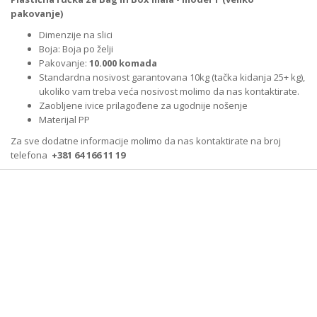
pakovanje)
Dimenzije na slici
Boja: Boja po želji
Pakovanje:
10.000 komada
Standardna nosivost garantovana 10kg (tačka kidanja 25+ kg),
ukoliko vam treba veća nosivost molimo da nas kontaktirate.
Zaobljene ivice prilagođene za ugodnije nošenje
Materijal PP
Za sve dodatne informacije molimo da nas kontaktirate na broj
telefona
+381 64 166 11 19