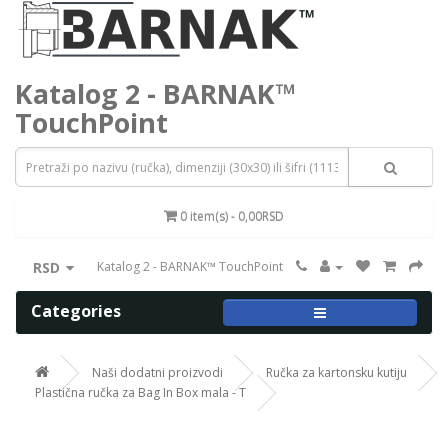
Katalog 2 - BARNAK™
TouchPoint
0 item(s) - 0,00RSD
RSD
Katalog 2 - BARNAK™ TouchPoint
Categories
Naši dodatni proizvodi
Ručka za kartonsku kutiju
Plastična ručka za Bag In Box mala - T