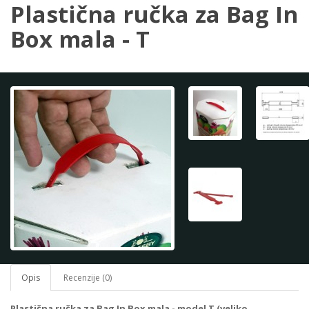
Plastična ručka za Bag In
Box mala - T
Opis
Recenzije (0)
Plastična ručka za Bag In Box mala - model T (veliko