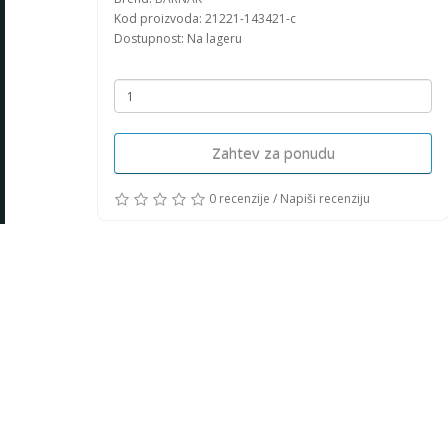
Kod proizvoda: 21221-143421-c
Dostupnost: Na lageru
Zahtev za ponudu
0 recenzije
/
Napiši recenziju