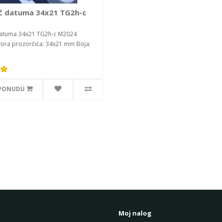
č datuma 34x21 TG2h-c
datuma 34x21 TG2h-c M2024
vora prozorčića: 34x21 mm Boja:
 PONUDU
Moj nalog