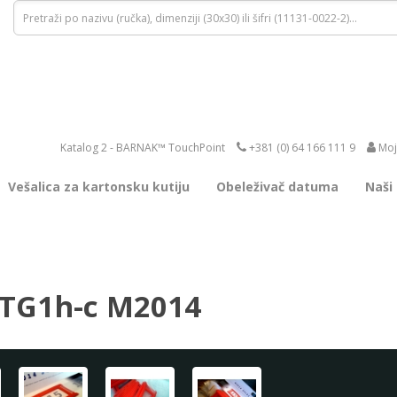
Katalog 2 - BARNAK™ TouchPoint
+381 (0) 64 166 111 9
Moj
Vešalica za kartonsku kutiju
Obeleživač datuma
Naši
 TG1h-c M2014