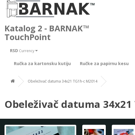
Katalog 2 - BARNAK™
TouchPoint
RSD
Currency
Ručka za kartonsku kutiju
Ručke za papirnu kesu
Obeleživač datuma 34x21 TG1h-c M2014
Obeleživač datuma 34x21