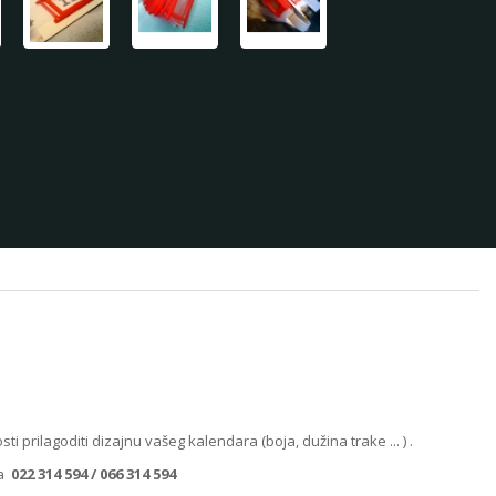
ilagoditi dizajnu vašeg kalendara (boja, dužina trake ... ) .
na
022 314 594 / 066 314 594