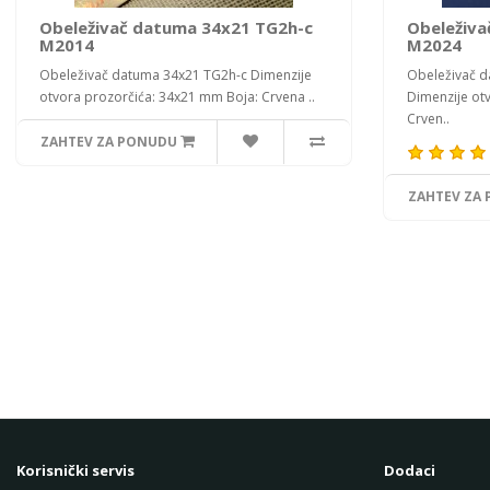
Obeleživač datuma 34x21 TG2h-c
Obeleživa
M2014
M2024
Obeleživač datuma 34x21 TG2h-c Dimenzije
Obeleživač 
otvora prozorčića: 34x21 mm Boja: Crvena ..
Dimenzije ot
Crven..
ZAHTEV ZA PONUDU
ZAHTEV ZA
Korisnički servis
Dodaci