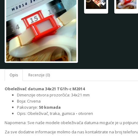
Opis
Recenzije (0)
Obeleživač datuma 34x21 TG1h-c M2014
Dimenzije otvora prozorčića: 34x21 mm
Boja: Crvena
Pakovanje:
50 komada
Opis: Obeleživač, traka, gumica
-
otvoren
Napomena: Sve naše modele obeleživača datuma moguće je u potpunosti pr
Za sve dodatne informacije molimo da nas kontaktirate na broj telefo