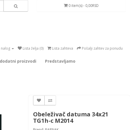
0 item(s) - 0,00RSD
 nalog
Lista želja (0)
Lista zahteva
Pošalji zahtev za ponudu
 dodatni proizvodi
Predstavljamo
Obeleživač datuma 34x21
TG1h-c M2014
Brend:
BARNAK