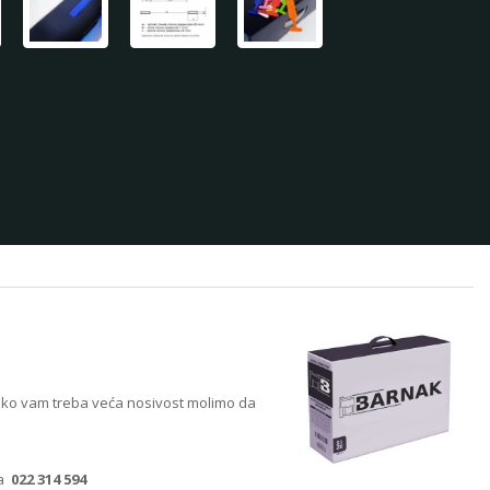
liko vam treba veća nosivost molimo da
na
022 314 594