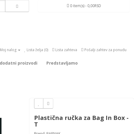
0 item(s) - 0,00RSD
Moj nalog
Lista želja (0)
Lista zahteva
Pošalji zahtev za ponudu
 dodatni proizvodi
Predstavljamo
Plastična ručka za Bag In Box -
T
Brend:
BARNAK