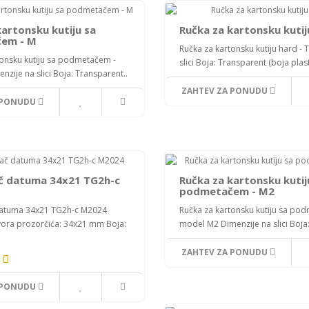
kartonsku kutiju sa
Ručka za kartonsku kutij
em - M
Ručka za kartonsku kutiju hard - 
tonsku kutiju sa podmetačem -
slici Boja: Transparent (boja plast
zije na slici Boja: Transparent..
ZAHTEV ZA PONUDU
 PONUDU
č datuma 34x21 TG2h-c
Ručka za kartonsku kutij
podmetačem - M2
datuma 34x21 TG2h-c M2024
Ručka za kartonsku kutiju sa po
vora prozorčića: 34x21 mm Boja:
model M2 Dimenzije na slici Boja
ZAHTEV ZA PONUDU
 PONUDU