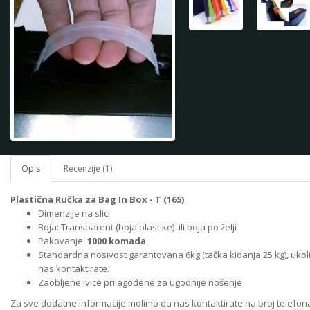
Opis
Recenzije (1)
Plastična Ručka za Bag In Box
- T (165)
Dimenzije na slici
Boja: Transparent (boja plastike) ili boja po želji
Pakovanje:
1000 komada
Standardna nosivost garantovana 6kg (tačka kidanja 25 kg), uko
nas kontaktirate.
Zaobljene ivice prilagođene za ugodnije nošenje
Za sve dodatne informacije molimo da nas kontaktirate na broj telefo