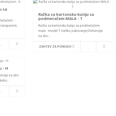
u sa
Ručka za kartonsku kutiju sa
podmetačem MALA - T
dmetačem -
Transparent..
Ručka za kartonsku kutiju sa podmetačem
mala - model T (veliko pakovanje) Dimenzije
na slici ..
ZAHTEV ZA PONUDU
u - H
nzije na slici
&nbs..