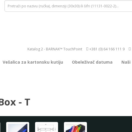
Katalog 2 - BARNAK™ TouchPoint
+381 (0) 64 166 111 9
Vešalica za kartonsku kutiju
Obeleživač datuma
Naši
Box - T