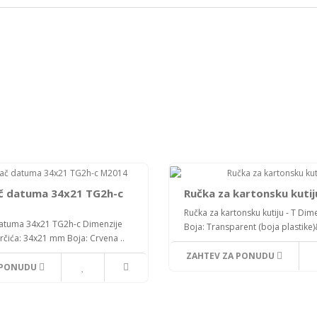
č datuma 34x21 TG2h-c
Ručka za kartonsku kutiju
Ručka za kartonsku kutiju - T Dime
atuma 34x21 TG2h-c Dimenzije
Boja: Transparent (boja plastike)
rčića: 34x21 mm Boja: Crvena ..
ZAHTEV ZA PONUDU
 PONUDU