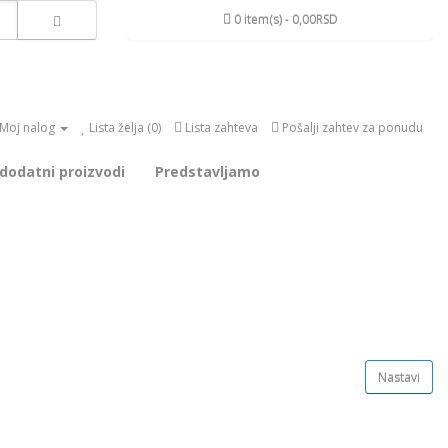
0 item(s) - 0,00RSD
Moj nalog
Lista želja (0)
Lista zahteva
Pošalji zahtev za ponudu
 dodatni proizvodi
Predstavljamo
Nastavi