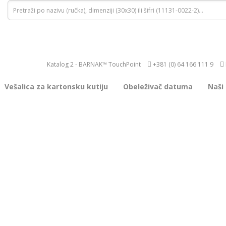
Katalog 2 - BARNAK™ TouchPoint
+381 (0) 64 166 111 9
Vešalica za kartonsku kutiju
Obeleživač datuma
Naši